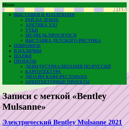
Меню
ВЫСТАВКИ И КОЛЛЕКЦИИ
РАЙ НА ЗЕМЛЕ
АРКТИКА XXI
УТКИ
МЕДВЕДЬ ПРОСНУЛСЯ
ВЫСТАВКА ДЕТСКОГО РИСУНКА
ИЗБРАННОЕ
В НАЛИЧИИ
ШАРЖИ
ПРОЕКТЫ
ДЕИНДУСТРИАЛИЗАЦИЯ ПО-РУССКИ
КАРГОТЕКТУРА
ДИЗАЙН КАФЕ/РЕСТОРАНА
АРХИТЕКТУРНЫЕ ПРОЕКТЫ
Записи с меткой «Bentley
Mulsanne»
Электрический Bentley Mulsanne 2021