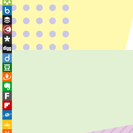
BlogMarks
Bookmarks.fr
Box.net
Buffer
Diary.Ru
Diaspora
Digg
Diigo
Douban
Draugiem
Evernote
Fark
Flipboard
Folkd