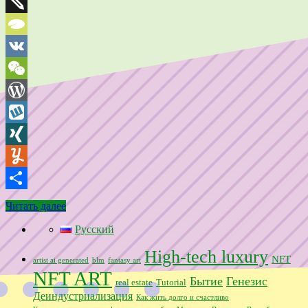
Trello
Twiddla
TypePad
VK
WeChat
WordPress
Wykop
XING
Yummly
Отправить
Читать далее
Русский
High-tech luxury
NFT
artist ai generated
blm
fantasy art
NFT ART
Бытие
Генезис
real estate
Tutorial
Деиндустриализация
Как жить долго и счастливо