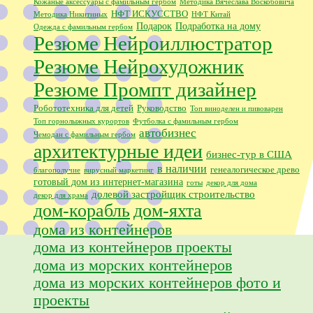
Кожаные аксессуары с фамильным гербом
Методика Вячеслава Воскобовича
НФТ ИСКУССТВО
Методика Никитиных
НФТ Китай
Подарок
Подработка на дому
Одежда с фамильным гербом
Резюме Нейроиллюстратор
Резюме Нейрохудожник
Резюме Промпт дизайнер
Робототехника для детей
Руководство
Топ виноделен и пивоварен
Топ горнолыжных курортов
Футболка с фамильным гербом
автобизнес
Чемодан с фамильным гербом
архитектурные идеи
бизнес-тур в США
в наличии
генеалогическое древо
благополучие
вирусный маркетинг
готовый дом из интернет-магазина
готы
декор для дома
долевой застройщик строительство
декор для храма
дом-корабль
дом-яхта
дома из контейнеров
дома из контейнеров проекты
дома из морских контейнеров
дома из морских контейнеров фото и
проекты