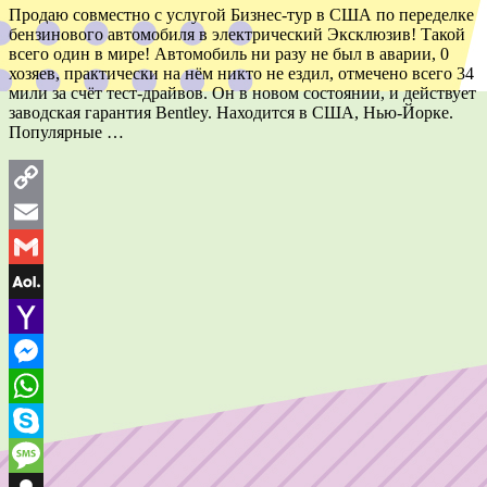
Продаю совместно с услугой Бизнес-тур в США по переделке
бензинового автомобиля в электрический Эксклюзив! Такой
всего один в мире! Автомобиль ни разу не был в аварии, 0
хозяев, практически на нём никто не ездил, отмечено всего 34
мили за счёт тест-драйвов. Он в новом состоянии, и действует
заводская гарантия Bentley. Находится в США, Нью-Йорке.
Популярные …
Copy
Link
Email
Gmail
AOL
Mail
Yahoo
Mail
Messenger
WhatsApp
Skype