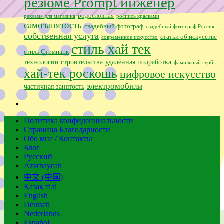
резюме Prompt инженер
родословная
реклама для магазина
роспись красками
самозанятость
свадебный фотограф
свадебный фотограф Россия
собственная услуга
статьи об искусстве
современное искусство
стиль хай тек
стиль Стимпанк
технологии строительства
удалённая подработка
фамильный герб
хай-тек роскошь
цифровое искусство
электромобили
частичная занятость
Политика конфиденциальности
Страница Благодарности
Обо мне / Контакты
Блог
Русский
Azərbaycan
中文 (中国)
Қазақ тілі
English
Deutsch
Nederlands
Español