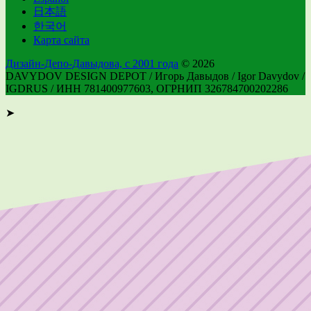
日本語
한국어
Карта сайта
Дизайн-Депо-Давыдова, с 2001 года
© 2026
DAVYDOV DESIGN DEPOT / Игорь Давыдов / Igor Davydov /
IGDRUS / ИНН 781400977603, ОГРНИП 326784700202286
➤