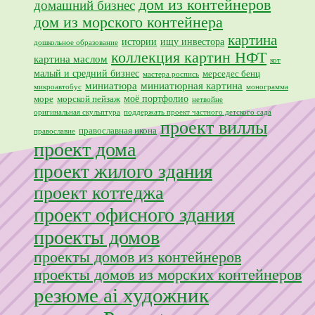
дом из контейнеров
домашний бизнес
дом из морского контейнера
картина
истории
ищу инвестора
дошкольное образование
коллекция картин НФТ
картина маслом
кот
малый и средний бизнес
мерседес бенц
мастера роспись
миниатюра
миниатюрная картина
микроавтобус
монограмма
моё портфолио
море
морской пейзаж
нетвойне
оригинальная скульптура
поддержать проект частного детского сада
проект виллы
православная икона
православие
проект дома
проект жилого здания
проект коттеджа
проект офисного здания
проекты домов
проекты домов из контейнеров
проекты домов из морских контейнеров
резюме ai художник