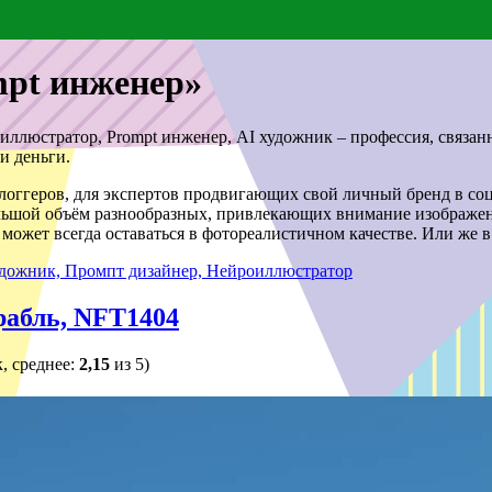
mpt инженер»
ллюстратор, Prompt инженер, AI художник – профессия, связанн
и деньги.
оггеров, для экспертов продвигающих свой личный бренд в соци
ольшой объём разнообразных, привлекающих внимание изображен
может всегда оставаться в фотореалистичном качестве. Или же 
дожник, Промпт дизайнер, Нейроиллюстратор
рабль, NFT1404
, среднее:
2,15
из 5)