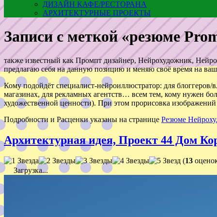
ДИЗАЙН КАФЕ/РЕСТОРАНА
АРХИТЕКТУРНЫЕ ПРОЕКТЫ
Записи с меткой «резюме Pro
также известный как Промпт дизайнер, Нейрохудожник, Нейрои
предлагаю себя на данную позицию и меняю своё время на ваш
Кому подойдёт специалист-нейроиллюстратор: для блоггеров/вл
магазинах, для рекламных агентств… всем тем, кому нужен б
художественной ценности). При этом прорисовка изображений 
Подробности и Расценки указаны на странице
Резюме Нейроху
Архитектурная идея, Проект 44 Дом Ко
(
13
оценок
Загрузка...