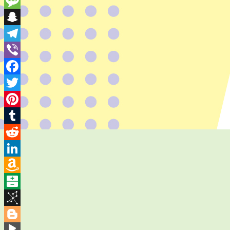
Skype
Message
Snapchat
Telegram
Viber
Facebook
Twitter
Pinterest
Tumblr
Reddit
LinkedIn
Amazon
Wish
Balatarin
List
BibSonomy