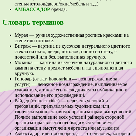
стены/потолок/двери/окна/мебель и т.д.).
АМБАССАДОР
бренда.
Словарь терминов
Мурал — ручная художественная роспись красками на
стене или потолке.
Витраж — картина из кусочков натурального цветного
стекла на окно, дверь, потолок, панно на стену, с
подсветкой или без, выполненная вручную.
Мозаика — картина из кусочков натурального цветного
камня на стену, предмет мебели и т.д., выполненная
вручную.
Гонорар (от лат. honorarium — вознаграждение за
услуги) — денежное вознаграждение, выплачиваемое
художнику, а также его наследникам за публикацию и
использование его произведений.
Ра́йдер (от англ. rider) — перечень условий и
требований, предъявляемых художником или
творческим коллективом к организаторам выступлений.
Полное выполнение всех условий райдера стороной
организатора является необходимым условием
организации выступления артиста или музыканта.
Амбассадор, или посол бренда — это человек, который