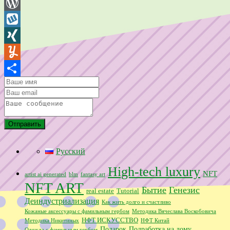
WeChat
WordPress
Wykop
XING
Yummly
Отправить
Русский
High-tech luxury
NFT
artist ai generated
blm
fantasy art
NFT ART
Бытие
Генезис
real estate
Tutorial
Деиндустриализация
Как жить долго и счастливо
Кожаные аксессуары с фамильным гербом
Методика Вячеслава Воскобовича
НФТ ИСКУССТВО
Методика Никитиных
НФТ Китай
Подарок
Подработка на дому
Одежда с фамильным гербом