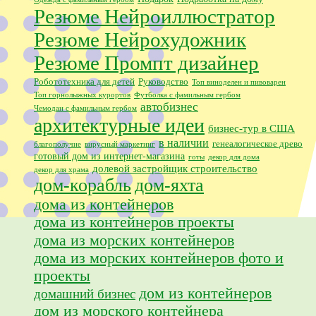
Резюме Нейроиллюстратор
Резюме Нейрохудожник
Резюме Промпт дизайнер
Робототехника для детей
Руководство
Топ виноделен и пивоварен
Топ горнолыжных курортов
Футболка с фамильным гербом
автобизнес
Чемодан с фамильным гербом
архитектурные идеи
бизнес-тур в США
в наличии
генеалогическое древо
благополучие
вирусный маркетинг
готовый дом из интернет-магазина
готы
декор для дома
долевой застройщик строительство
декор для храма
дом-корабль
дом-яхта
дома из контейнеров
дома из контейнеров проекты
дома из морских контейнеров
дома из морских контейнеров фото и
проекты
дом из контейнеров
домашний бизнес
дом из морского контейнера