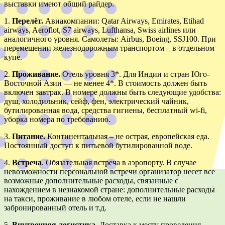
выставки имеют общий райдер.
1.
Перелёт.
Авиакомпании: Qatar Airways, Emirates, Etihad
airways, Aeroflot, S7 airways, Lufthansa, Swiss airlines или
аналогичного уровня. Самолеты: Airbus, Boeing, SSJ100. При
перемещении железнодорожным транспортом – в отдельном
купе.
2.
Проживание.
Отель уровня 3*. Для Индии и стран Юго-
Восточной Азии — не менее 4*. В стоимость должен быть
включен завтрак. В номере должны быть следующие удобства:
душ, холодильник, сейф, фен, электрический чайник,
бутилированная вода, средства гигиены, бесплатный wi-fi,
уборка номера по требованию.
3.
Питание.
Континентальная – не острая, европейская еда.
Постоянный доступ к питьевой бутилированной воде.
4.
Встреча
. Обязательная встреча в аэропорту. В случае
невозможности персональной встречи организатор несет все
возможные дополнительные расходы, связанные с
нахождением в незнакомой стране: дополнительные расходы
на такси, проживание в любом отеле, если не нашли
забронированный отель и т.д.
5.
Внутренняя логистика
. Доставка к месту проведения