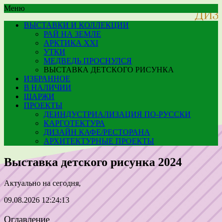
Меню
ВЫСТАВКИ И КОЛЛЕКЦИИ
РАЙ НА ЗЕМЛЕ
АРКТИКА XXI
УТКИ
МЕДВЕДЬ ПРОСНУЛСЯ
ВЫСТАВКА ДЕТСКОГО РИСУНКА
ИЗБРАННОЕ
В НАЛИЧИИ
ШАРЖИ
ПРОЕКТЫ
ДЕИНДУСТРИАЛИЗАЦИЯ ПО-РУССКИ
КАРГОТЕКТУРА
ДИЗАЙН КАФЕ/РЕСТОРАНА
АРХИТЕКТУРНЫЕ ПРОЕКТЫ
Выставка детского рисунка 2024
Актуально на сегодня,
09.08.2026 12:24:13
Оглавление