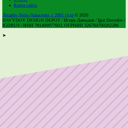
Карта сайта
Дизайн-Депо-Давыдова, с 2001 года
© 2026
DAVYDOV DESIGN DEPOT / Игорь Давыдов / Igor Davydov /
IGDRUS / ИНН 781400977603, ОГРНИП 326784700202286
➤