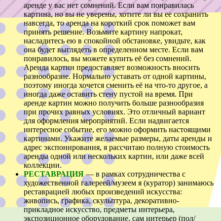
аренде у вас нет сомнений. Если вам понравилась
картина, но вы не уверены, хотите ли вы ее сохранить
навсегда, то аренда на короткий срок поможет вам
принять решение. Возьмите картину напрокат,
насладитесь ею в спокойной обстановке, увидьте, как
она будет выглядеть в определенном месте. Если вам
понравилось, вы можете купить её без сомнений.
Аренда картин предоставляет возможность вносить
разнообразие. Нормально уставать от одной картины,
поэтому иногда хочется сменить её на что-то другое, а
иногда даже оставить стену пустой на время. При
аренде картин можно получить больше разнообразия
при прочих равных условиях. Это отличный вариант
для оформления мероприятий. Если надвигается
интересное событие, его можно оформить настоящими
картинами. Укажите желаемые размеры, даты аренды и
адрес экспонирования, я рассчитаю полную стоимость
аренды одной или нескольких картин, или даже всей
коллекции.
РЕСТАВРАЦИЯ
— в рамках сотрудничества с
художественной галереей/музеем я (куратор) занимаюсь
реставрацией любых произведений искусства:
живопись, графика, скульптура, декоративно-
прикладное искусство, предметы интерьера,
экспозиционное оборудование, сам интерьер (пол/