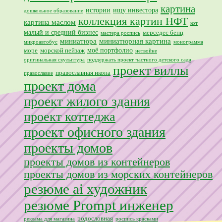
картина
истории
ищу инвестора
дошкольное образование
коллекция картин НФТ
картина маслом
кот
малый и средний бизнес
мерседес бенц
мастера роспись
миниатюра
миниатюрная картина
микроавтобус
монограмма
моё портфолио
море
морской пейзаж
нетвойне
оригинальная скульптура
поддержать проект частного детского сада
проект виллы
православная икона
православие
проект дома
проект жилого здания
проект коттеджа
проект офисного здания
проекты домов
проекты домов из контейнеров
проекты домов из морских контейнеров
резюме ai художник
резюме Prompt инженер
родословная
реклама для магазина
роспись красками