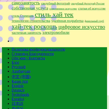
самозанятость
свадебный фотограф
свадебный фотограф Россия
собственная услуга
статьи об искусстве
современное искусство
стиль хай тек
стиль Стимпанк
технологии строительства
удалённая подработка
фамильный герб
хай-тек роскошь
цифровое искусство
электромобили
частичная занятость
Политика конфиденциальности
Страница Благодарности
Обо мне / Контакты
Блог
Русский
Azərbaycan
中文 (中国)
Қазақ тілі
English
Deutsch
Nederlands
Español
日本語
한국어