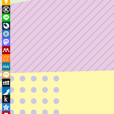
Instapaper
Kakao
Known
Line
LiveJournal
Mail.Ru
Mastodon
Mendeley
Meneame
MeWe
Mixi
MySpace
Pusha
Push