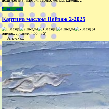
полиуретана), картон, дерево, металл, камень, …
Читать далее
Картина маслом Пейзаж 2-2025
(
4
оценок, среднее:
4,00
из 5)
Загрузка...