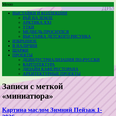
Меню
ВЫСТАВКИ И КОЛЛЕКЦИИ
РАЙ НА ЗЕМЛЕ
АРКТИКА XXI
УТКИ
МЕДВЕДЬ ПРОСНУЛСЯ
ВЫСТАВКА ДЕТСКОГО РИСУНКА
ИЗБРАННОЕ
В НАЛИЧИИ
ШАРЖИ
ПРОЕКТЫ
ДЕИНДУСТРИАЛИЗАЦИЯ ПО-РУССКИ
КАРГОТЕКТУРА
ДИЗАЙН КАФЕ/РЕСТОРАНА
АРХИТЕКТУРНЫЕ ПРОЕКТЫ
Записи с меткой
«миниатюра»
Картина маслом Зимний Пейзаж 1-