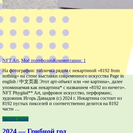
NFT Art
,
Моё портфолио
Комментарии: 1
На фотографии: табличка рядом с некартиной «8192 from
nothing» на стене выставки современного искусства Page in
english / 中文页面 Этот арт-объект или «не картина», далее
упоминаемая как некартина* с названием «8192 из ничего».
NFT Phygital** Art, цифровое искусство, перформанс,
художник Игорь Давыдов (с) 2024 г. Некартина состоит из
8192 пустых пикселей и соответственно делится на 8192
части …
Читать далее
2024 — Грибной год