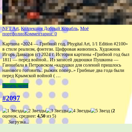
NFT Art
,
Коллекция Добрый Корабль
,
Моё
портфолио
Комментарии: 0
Картина «2024 — Грибной год. Phygital Art, 1/1 Edition #2100»
в стиле реализм, фэнтези. Цифровая живопись. Художник
Игорь Давыдов (с) 2024 г. История картины «Грибной год был
1811 — перед войной.. Из записей дядюшки Пушкина —
Ганнибала в Петровском «кадушки для солений пришлось
нанового готовить.. рыжик попер..» Грибные два года были
перед Крымской войной ( …
Читать далее
#2097
(
2
оценок, среднее:
4,50
из 5)
Загрузка...