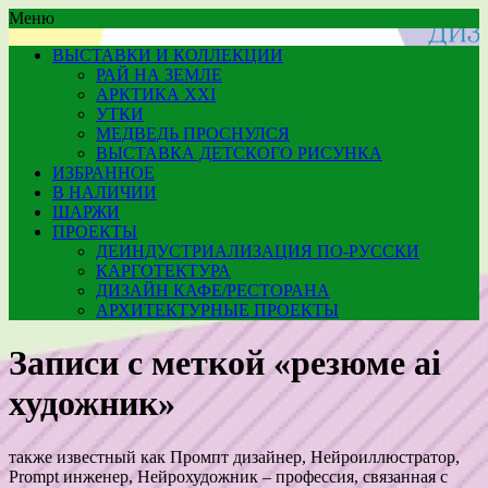
Меню
ВЫСТАВКИ И КОЛЛЕКЦИИ
РАЙ НА ЗЕМЛЕ
АРКТИКА XXI
УТКИ
МЕДВЕДЬ ПРОСНУЛСЯ
ВЫСТАВКА ДЕТСКОГО РИСУНКА
ИЗБРАННОЕ
В НАЛИЧИИ
ШАРЖИ
ПРОЕКТЫ
ДЕИНДУСТРИАЛИЗАЦИЯ ПО-РУССКИ
КАРГОТЕКТУРА
ДИЗАЙН КАФЕ/РЕСТОРАНА
АРХИТЕКТУРНЫЕ ПРОЕКТЫ
Записи с меткой «резюме ai
художник»
также известный как Промпт дизайнер, Нейроиллюстратор,
Prompt инженер, Нейрохудожник – профессия, связанная с