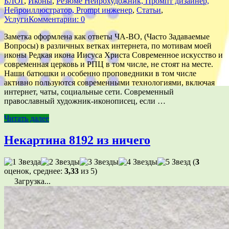
БЛОГ
,
Иконы
,
Резюме Нейрохудожник, Промпт дизайнер,
Нейроиллюстратор, Prompt инженер
,
Статьи
,
Услуги
Комментарии: 0
Заметка оформлена как ответы ЧА-ВО, (Часто Задаваемые
Вопросы) в различных ветках интернета, по мотивам моей
иконы Редкая икона Иисуса Христа Современное искусство и
современная церковь и РПЦ в том числе, не стоят на месте.
Наши батюшки и особенно проповедники в том числе
активно пользуются современными технологиями, включая
интернет, чаты, социальные сети. Современный
православный художник-иконописец, если …
Читать далее
Некартина 8192 из ничего
(
3
оценок, среднее:
3,33
из 5)
Загрузка...