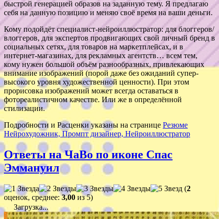
быстрой генерацией образов на заданную тему. Я предлагаю
себя на данную позицию и меняю своё время на ваши деньги.
Кому подойдёт специалист-нейроиллюстратор: для блоггеров/
влоггеров, для экспертов продвигающих свой личный бренд в
социальных сетях, для товаров на маркетплейсах, и в
интернет-магазинах, для рекламных агентств… всем тем,
кому нужен большой объём разнообразных, привлекающих
внимание изображений (порой даже без ожиданий супер-
высокого уровня художественной ценности). При этом
прорисовка изображений может всегда оставаться в
фотореалистичном качестве. Или же в определённой
стилизации.
Подробности и Расценки указаны на странице
Резюме
Нейрохудожник, Промпт дизайнер, Нейроиллюстратор
Ответы на ЧаВо по иконе Спас
Эммануил
(
2
оценок, среднее:
3,00
из 5)
Загрузка...