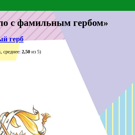
оло с фамильным гербом»
ый герб
, среднее:
2,50
из 5)