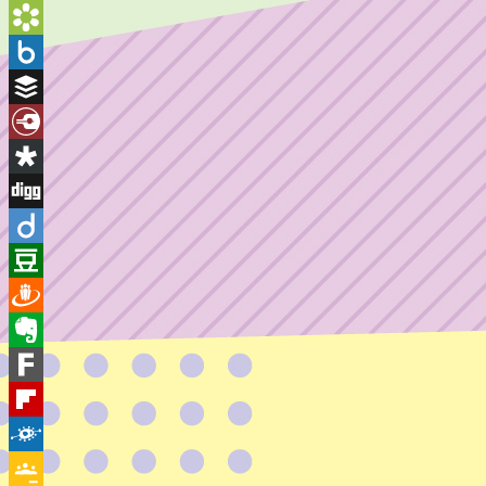
BlogMarks
Bookmarks.fr
Box.net
Buffer
Diary.Ru
Diaspora
Digg
Diigo
Douban
Draugiem
Evernote
Fark
Flipboard
Folkd