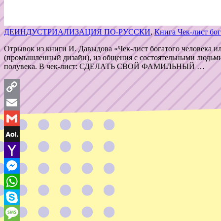
ДЕИНДУСТРИАЛИЗАЦИЯ ПО-РУССКИ
,
Книга Чек-лист бог
Отрывок из книги И. Давыдова «Чек-лист богатого человека и
(промышленный дизайн), из общения с состоятельными людьми
полувека. В чек-лист: СДЕЛАТЬ СВОЙ ФАМИЛЬНЫЙ …
Copy
Link
Email
Gmail
AOL
Mail
Yahoo
Mail
Messenger
WhatsApp
Skype