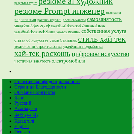
резюме ai художник
результат аудит
резюме Prompt инженер
релокация
самозанятость
родословная
роспись изделий
роспись макеты
свадебный фотограф
свадебный фотограф Лошицкий парк
собственная услуга
свадебный фотограф Минск
сделать роспись
стиль хай тек
статьи об искусстве
стиль Стимпанк
технологии строительства
удалённая подработка
хай-тек роскошь
цифровое искусство
электромобили
частичная занятость
Политика конфиденциальности
Страница Благодарности
Обо мне / Контакты
Блог
Русский
Azərbaycan
中文 (中国)
Қазақ тілі
English
Deutsch