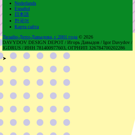
Nederlands
Español
日本語
한국어
Карта сайта
Дизайн-Депо-Давыдова, с 2001 года
© 2026
DAVYDOV DESIGN DEPOT / Игорь Давыдов / Igor Davydov /
IGDRUS / ИНН 781400977603, ОГРНИП 326784700202286
➤