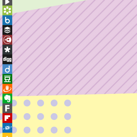
Blogger
BlogMarks
Bookmarks.fr
Box.net
Buffer
Diary.Ru
Diaspora
Digg
Diigo
Douban
Draugiem
Evernote
Fark
Flipboard