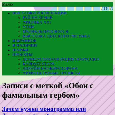
Меню
ВЫСТАВКИ И КОЛЛЕКЦИИ
РАЙ НА ЗЕМЛЕ
АРКТИКА XXI
УТКИ
МЕДВЕДЬ ПРОСНУЛСЯ
ВЫСТАВКА ДЕТСКОГО РИСУНКА
ИЗБРАННОЕ
В НАЛИЧИИ
ШАРЖИ
ПРОЕКТЫ
ДЕИНДУСТРИАЛИЗАЦИЯ ПО-РУССКИ
КАРГОТЕКТУРА
ДИЗАЙН КАФЕ/РЕСТОРАНА
АРХИТЕКТУРНЫЕ ПРОЕКТЫ
Записи с меткой «Обои с
фамильным гербом»
Зачем нужна монограмма или