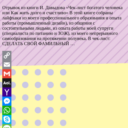
Отрывок из книги И. Давыдова «Чек-лист богатого человека
или Как жить долго и счастливо» В этой книге собраны
лайфхаки из моего профессионального образования и опыта
работы (промышленный дизайн), из общения с
состоятельными людьми, из опыта работы моей супруги
(специалиста по питанию и ЗОЖ), из моего непрерывного
самообразования на протяжении полувека. В чек-лист:
СДЕЛАТЬ СВОЙ ФАМИЛЬНЫЙ …
Copy
Link
Email
Gmail
AOL
Mail
Yahoo
Mail
Messenger
WhatsApp