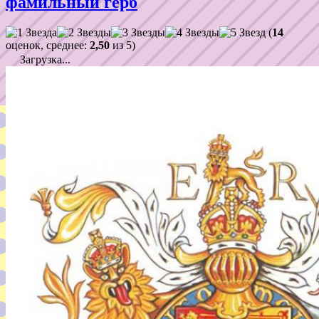
фамильный герб
(
14
оценок, среднее:
2,50
из 5)
Загрузка...