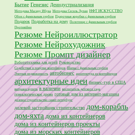
Бытие
Генезис
Деиндустриализация
НФТ ИСКУССТВО
Методика Масару Ибука
Методика Сесиль Лупан
Обои с фамильным гербом
Пдарочные коробки с фамильным гербом
Подарок
Подработка на дому
Полотенце с фамильным гербом
Противійни
Резюме Нейроиллюстратор
Резюме Нейрохудожник
Резюме Промпт дизайнер
Робототехника для детей
Руководство
Содействие в покупке контейнеров
Шапка с фамильным гербом
автобизнес
Элитная недвижимость
архитектура из контейнеров
архитектурные идеи
бизнес-тур в США
в наличии
витражи купить
воспитатель детского сада
готовый дом из интернет-магазина
генеалогическое древо
долевое строительство санкт-петербург
дом-корабль
долевой застройщик строительство
дом-яхта
дома из контейнеров
дома из контейнеров проекты
дома из морских контейнеров