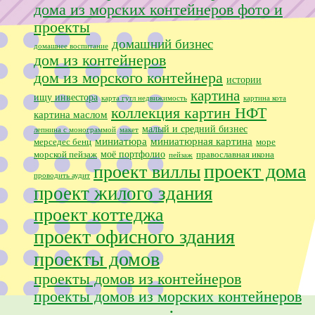
дома из морских контейнеров фото и
проекты
домашний бизнес
домашнее воспитание
дом из контейнеров
дом из морского контейнера
истории
картина
ищу инвестора
карта гугл недвижимость
картина кота
коллекция картин НФТ
картина маслом
малый и средний бизнес
лепнина с монограммой
макет
миниатюра
миниатюрная картина
мерседес бенц
море
моё портфолио
морской пейзаж
православная икона
пейзаж
проект дома
проект виллы
проводить аудит
проект жилого здания
проект коттеджа
проект офисного здания
проекты домов
проекты домов из контейнеров
проекты домов из морских контейнеров