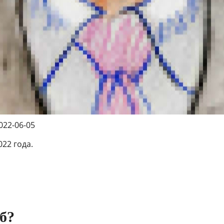
022-06-05
22 года.
б?