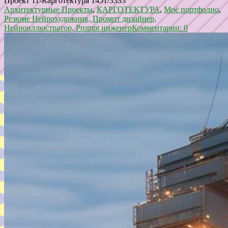
Проект 11-Карготектура 1451/3333
Архитектурные Проекты
,
КАРГОТЕКТУРА
,
Моё портфолио
,
Резюме Нейрохудожник, Промпт дизайнер,
Нейроиллюстратор, Prompt инженер
Комментарии: 0