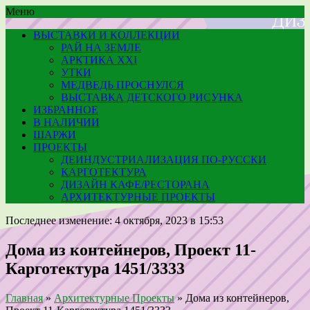
Меню
ВЫСТАВКИ И КОЛЛЕКЦИИ
РАЙ НА ЗЕМЛЕ
АРКТИКА XXI
УТКИ
МЕДВЕДЬ ПРОСНУЛСЯ
ВЫСТАВКА ДЕТСКОГО РИСУНКА
ИЗБРАННОЕ
В НАЛИЧИИ
ШАРЖИ
ПРОЕКТЫ
ДЕИНДУСТРИАЛИЗАЦИЯ ПО-РУССКИ
КАРГОТЕКТУРА
ДИЗАЙН КАФЕ/РЕСТОРАНА
АРХИТЕКТУРНЫЕ ПРОЕКТЫ
Последнее изменение: 4 октября, 2023 в 15:53
Дома из контейнеров, Проект 11-
Карготектура 1451/3333
Главная
»
Архитектурные Проекты
»
Дома из контейнеров,