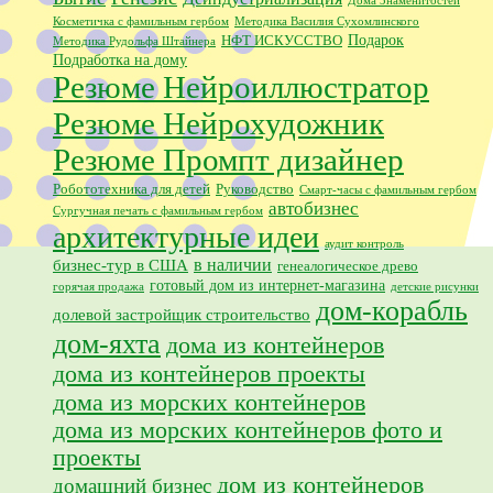
Дома Знаменитостей
Косметичка с фамильным гербом
Методика Василия Сухомлинского
Подарок
НФТ ИСКУССТВО
Методика Рудольфа Штайнера
Подработка на дому
Резюме Нейроиллюстратор
Резюме Нейрохудожник
Резюме Промпт дизайнер
Робототехника для детей
Руководство
Смарт-часы с фамильным гербом
автобизнес
Сургучная печать с фамильным гербом
архитектурные идеи
аудит контроль
в наличии
бизнес-тур в США
генеалогическое древо
готовый дом из интернет-магазина
горячая продажа
детские рисунки
дом-корабль
долевой застройщик строительство
дом-яхта
дома из контейнеров
дома из контейнеров проекты
дома из морских контейнеров
дома из морских контейнеров фото и
проекты
дом из контейнеров
домашний бизнес