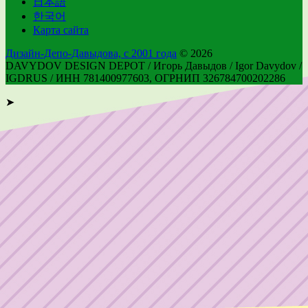
日本語
한국어
Карта сайта
Дизайн-Депо-Давыдова, с 2001 года
© 2026
DAVYDOV DESIGN DEPOT / Игорь Давыдов / Igor Davydov /
IGDRUS / ИНН 781400977603, ОГРНИП 326784700202286
➤