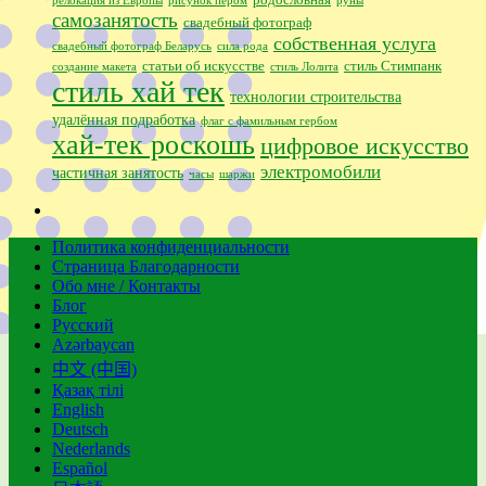
релокация из Европы
рисунок пером
руны
самозанятость
свадебный фотограф
собственная услуга
свадебный фотограф Беларусь
сила рода
статьи об искусстве
стиль Стимпанк
создание макета
стиль Лолита
стиль хай тек
технологии строительства
удалённая подработка
флаг с фамильным гербом
хай-тек роскошь
цифровое искусство
электромобили
частичная занятость
часы
шаржи
Политика конфиденциальности
Страница Благодарности
Обо мне / Контакты
Блог
Русский
Azərbaycan
中文 (中国)
Қазақ тілі
English
Deutsch
Nederlands
Español