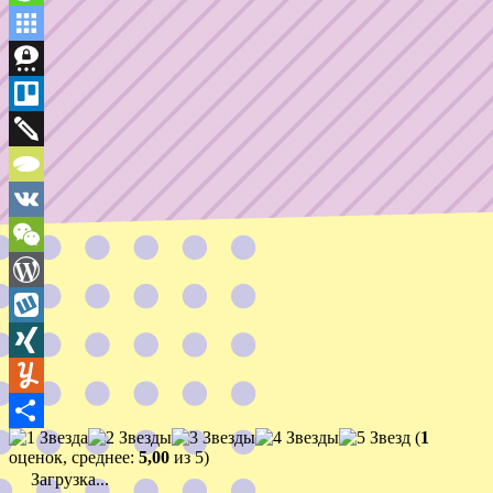
Svejo
Symbaloo
Bookmarks
Threema
Trello
Twiddla
TypePad
VK
WeChat
WordPress
Wykop
XING
Yummly
(
1
Отправить
оценок, среднее:
5,00
из 5)
Загрузка...