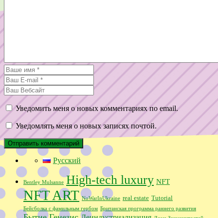
Уведомить меня о новых комментариях по email.
Уведомлять меня о новых записях почтой.
Русский
High-tech luxury
NFT
Bentley Mulsanne
NFT ART
real estate
Tutorial
NoWarInUkraine
Бейсболка с фамильным гербом
Британская программа раннего развития
Бытие
Генезис
Деиндустриализация