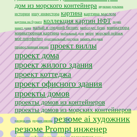
дом из морского контейнера
звуковая реклама
картина
картина маслом
истории
ищу инвестора
коллекция картин НФТ
картина на бумаге
лодки
миниатюра
малый и средний бизнес
мерседес бенц
макет дома
миниатюрная картина
море
морской пейзаж
мобильный дом
моё портфолио
оригинальный рисунок
память предков
проект виллы
православная икона
проект дома
проект жилого здания
проект коттеджа
проект офисного здания
проекты домов
проекты домов из контейнеров
проекты домов из морских контейнеров
резюме ai художник
раскрасить
редкие иконы
резюме Prompt инженер
родословная