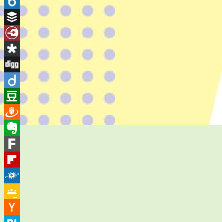
Bookmarks.fr
Box.net
Buffer
Diary.Ru
Diaspora
Digg
Diigo
Douban
Draugiem
Evernote
Fark
Flipboard
Folkd
Google