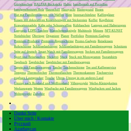
Gürteltaschen
HALFAR-Rucksäcke
Halter
handbemalt auf Porzellan
handgeschnitztes Holz
Hausschiff
Hausyacht
Hintergrund
Hosen
Hut mit Familienwappen von Waffen
Hüte
Innenarchitektur
Kaffeegläser
Kissen mit dekorativen Kissenbezügen mit Stickereien
Koffer
Kopfhörer
Krawattennadeln
Kälte oder Schusswaffen
Kühltaschen
Lampen und Halterungen
Lanyards
LDPE-Taschen
Manschettenknöpfe
Multitools
Mützen
NFT-KUNST
Notizbücher
Ohrringe
Organizer
Planer
Portfolios
Premium-Gadgets
Premium-Produkte
Premium-Regenschirme
Promo-Gadgets
Reisekissen
Rohrschirme
Schlüsselanhänger
Schlüsselanhänger mit Familienwappen
Schnitzen
Seite auf deutsch
Smart Watch mit Familienwappen
Socken mit Familienwappen
Sport und Reisetaschen
Stickerei
Stuck
Stuck mit Monogramm
Sweatshirts
Tagebuch
Tagebücher
Tagebücher mit Familienwappen
Tapete mit Familienwappen
Tasche
Taschenschirme
Tee und Kaffeeservice
Tempera
Thermobecher
Thermosflaschen
Thermoskannen
Tischservice
tragbare Lautsprecher
Tusche
Uhren
Umzug in ein anderes Land
Umzug nach Russland und Weißrussland
Villenprojekt
Werbe-Kleinigkeiten
Werkzeugsets
Westen
Windjacke mit Familienwappen
Windjacken und Jacken
Wohnprojekt
Zubehör
Danke Seite
Über mich / Kontakte
Русский
Azərbaycan