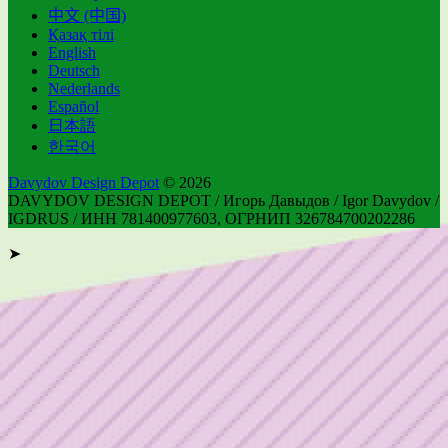
中文 (中国)
Қазақ тілі
English
Deutsch
Nederlands
Español
日本語
한국어
Davydov Design Depot
© 2026
DAVYDOV DESIGN DEPOT / Игорь Давыдов / Igor Davydov /
IGDRUS / ИНН 781400977603, ОГРНИП 326784700202286
➤