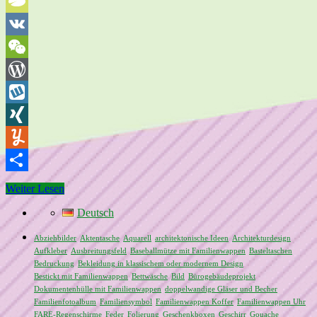
Twiddla
TypePad
VK
WeChat
WordPress
Wykop
XING
Yummly
Teilen
Weiter Lesen
Deutsch
Abziehbilder
Aktentasche
Aquarell
architektonische Ideen
Architekturdesign
Aufkleber
Ausbreitungsfeld
Baseballmütze mit Familienwappen
Basteltaschen
Bedruckung
Bekleidung in klassischem oder modernem Design
Bestickt mit Familienwappen
Bettwäsche
Bild
Bürogebäudeprojekt
Dokumentenhülle mit Familienwappen
doppelwandige Gläser und Becher
Familienfotoalbum
Familiensymbol
Familienwappen Koffer
Familienwappen Uhr
FARE-Regenschirme
Feder
Folierung
Geschenkboxen
Geschirr
Gouache