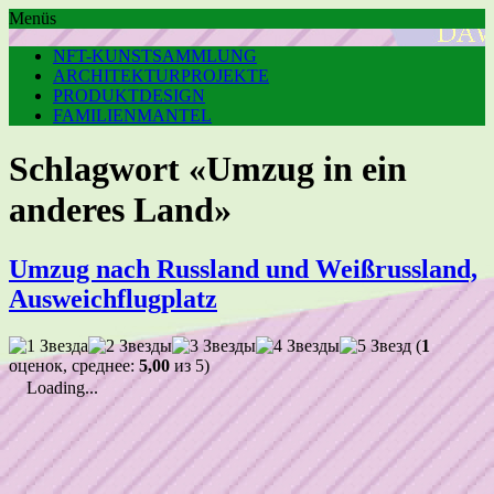
Menüs
NFT-KUNSTSAMMLUNG
ARCHITEKTURPROJEKTE
PRODUKTDESIGN
FAMILIENMANTEL
Schlagwort «Umzug in ein
anderes Land»
Umzug nach Russland und Weißrussland,
Ausweichflugplatz
(
1
оценок, среднее:
5,00
из 5)
Loading...