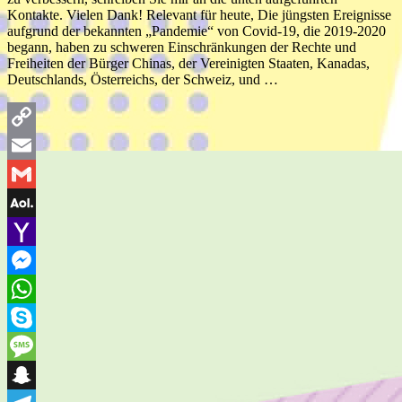
Kontakte. Vielen Dank! Relevant für heute, Die jüngsten Ereignisse
aufgrund der bekannten „Pandemie“ von Covid-19, die 2019-2020
begann, haben zu schweren Einschränkungen der Rechte und
Freiheiten der Bürger Chinas, der Vereinigten Staaten, Kanadas,
Deutschlands, Österreichs, der Schweiz, und …
Copy
Link
Email
Gmail
AOL
Mail
Yahoo
Mail
Messenger
WhatsApp
Skype
Message