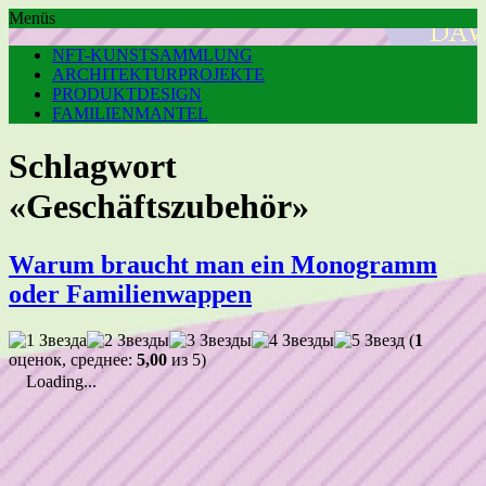
Menüs
NFT-KUNSTSAMMLUNG
ARCHITEKTURPROJEKTE
PRODUKTDESIGN
FAMILIENMANTEL
Schlagwort
«Geschäftszubehör»
Warum braucht man ein Monogramm
oder Familienwappen
(
1
оценок, среднее:
5,00
из 5)
Loading...