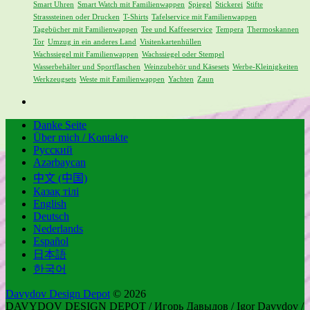
Smart Uhren
Smart Watch mit Familienwappen
Spiegel
Stickerei
Stifte
Strasssteinen oder Drucken
T-Shirts
Tafelservice mit Familienwappen
Tagebücher mit Familienwappen
Tee und Kaffeeservice
Tempera
Thermoskannen
Tor
Umzug in ein anderes Land
Visitenkartenhüllen
Wachssiegel mit Familienwappen
Wachssiegel oder Stempel
Wasserbehälter und Sportflaschen
Weinzubehör und Käsesets
Werbe-Kleinigkeiten
Werkzeugsets
Weste mit Familienwappen
Yachten
Zaun
Danke Seite
Über mich / Kontakte
Русский
Azərbaycan
中文 (中国)
Қазақ тілі
English
Deutsch
Nederlands
Español
日本語
한국어
Davydov Design Depot
© 2026
DAVYDOV DESIGN DEPOT / Игорь Давыдов / Igor Davydov /