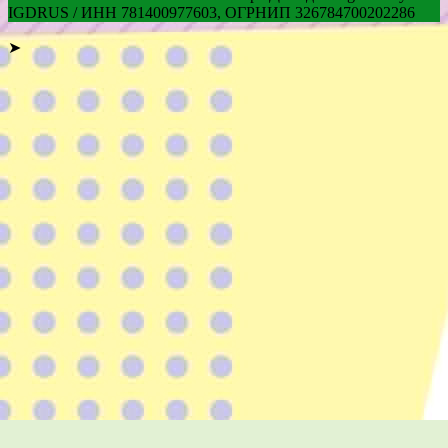
IGDRUS / ИНН 781400977603, ОГРНИП 326784700202286
➤