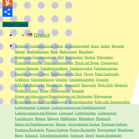
XING
Yummly
Teilen
Weiter Lesen
Deutsch
Anhänger
architektonische Ideen
Ausbreitungsfeld
Autos
Außen
Baguette
Banner
Baseballmützen
Batik
Bedruckung
Bemalung
Bestickt mit Familienwappen
Bild
Brieftaschen
Decken
Dekoration
Dokumentenhüllen
Dokumententaschen
Druck auf Papier
Eingangstor
externe Batterien
Familienfotoalbum
Familiensymbol
Familienwappen
Familienwappen Flagge
Familienwappen Stick
Flagge
Flash-Laufwerke
Geldbörse
Geschenkboxen
Geschirr
Geschäftszubehör
Gouache
HALFAR-Rucksäcke
Handtücher
Hausschiff
Hausyacht
High-Tech
Hightech
Hightech-Luxus
Hosen
Hüttenprojekt
Keramik
Kissen mit dekorativen Kissenbezügen mit Stickereien
Klappmesser
Kosmetiktasche mit Familienwappen
Kosmetiktaschen
Kälte oder Schusswaffen
Laptoptaschen
Laternen
Lederaccessoires mit Familienwappen
Lederaccessoires mit Prägung
Leinwand
Luftbefeuchter
Lufttransport
Lunchboxen
Malerei
Mappen
Maßbänder
Medaillons
Multitools
Mütze mit Familienwappen
Mützen
personalisierte Socken
Premium-Gadgets
Premium-Rucksäcke
Promo-Gadgets
Promo-Rucksäcke
Regenmäntel
Reisekissen
Ringe
Schmuck
Schreibtischzubehör
Schürzen
Siegel
Smart-Armbänder