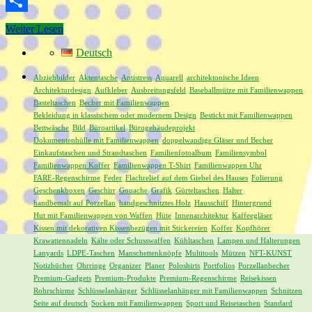
Yummly
Teilen
Weiter Lesen
Deutsch
Abziehbilder
Aktentasche
Antistress
Aquarell
architektonische Ideen
Architekturdesign
Aufkleber
Ausbreitungsfeld
Baseballmütze mit Familienwappen
Basteltaschen
Becher mit Familienwappen
Bekleidung in klassischem oder modernem Design
Bestickt mit Familienwappen
Bettwäsche
Bild
Büroartikel
Bürogebäudeprojekt
Dokumentenhülle mit Familienwappen
doppelwandige Gläser und Becher
Einkaufstaschen und Strandtaschen
Familienfotoalbum
Familiensymbol
Familienwappen Koffer
Familienwappen T-Shirt
Familienwappen Uhr
FARE-Regenschirme
Feder
Flachrelief auf dem Giebel des Hauses
Folierung
Geschenkboxen
Geschirr
Gouache
Grafik
Gürteltaschen
Halter
handbemalt auf Porzellan
handgeschnitztes Holz
Hausschiff
Hintergrund
Hut mit Familienwappen von Waffen
Hüte
Innenarchitektur
Kaffeegläser
Kissen mit dekorativen Kissenbezügen mit Stickereien
Koffer
Kopfhörer
Krawattennadeln
Kälte oder Schusswaffen
Kühltaschen
Lampen und Halterungen
Lanyards
LDPE-Taschen
Manschettenknöpfe
Multitools
Mützen
NFT-KUNST
Notizbücher
Ohrringe
Organizer
Planer
Poloshirts
Portfolios
Porzellanbecher
Premium-Gadgets
Premium-Produkte
Premium-Regenschirme
Reisekissen
Rohrschirme
Schlüsselanhänger
Schlüsselanhänger mit Familienwappen
Schnitzen
Seite auf deutsch
Socken mit Familienwappen
Sport und Reisetaschen
Standard