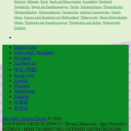
Stickerei
Stiftetuis
Stuck
Stuck mit Monogramm
Sweatshirts
Tagebuch
Tagebücher
Tapete mit Familienwappen
Tasche
Taschenschirme
Thermobecher
Thermosflaschen
Thermoskannen
Tischservice
tragbare Lautsprecher
Tusche
Uhren
Umzug nach Russland und Weißrussland
Villenprojekt
Werbe-Kleinigkeiten
Westen
Windjacke mit Familienwappen
Windjacken und Jacken
Wohnprojekt
Zubehör
Danke Seite
Über mich / Kontakte
Русский
Azərbaycan
中文 (中国)
Қазақ тілі
English
Deutsch
Nederlands
Español
日本語
한국어
Davydov Design Depot
© 2026
DAVYDOV DESIGN DEPOT / Игорь Давыдов / Igor Davydov /
IGDRUS / ИНН 781400977603, ОГРНИП 326784700202286