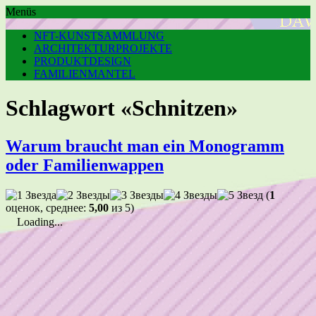
Menüs
NFT-KUNSTSAMMLUNG
ARCHITEKTURPROJEKTE
PRODUKTDESIGN
FAMILIENMANTEL
Schlagwort «Schnitzen»
Warum braucht man ein Monogramm
oder Familienwappen
(
1
оценок, среднее:
5,00
из 5)
Loading...