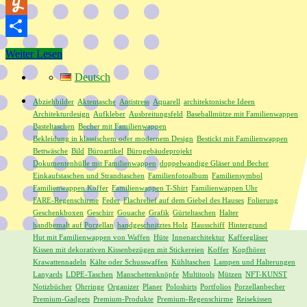
XING
Yummly
Teilen
Weiter Lesen
Deutsch
Abziehbilder
Aktentasche
Antistress
Aquarell
architektonische Ideen
Architekturdesign
Aufkleber
Ausbreitungsfeld
Baseballmütze mit Familienwappen
Basteltaschen
Becher mit Familienwappen
Bekleidung in klassischem oder modernem Design
Bestickt mit Familienwappen
Bettwäsche
Bild
Büroartikel
Bürogebäudeprojekt
Dokumentenhülle mit Familienwappen
doppelwandige Gläser und Becher
Einkaufstaschen und Strandtaschen
Familienfotoalbum
Familiensymbol
Familienwappen Koffer
Familienwappen T-Shirt
Familienwappen Uhr
FARE-Regenschirme
Feder
Flachrelief auf dem Giebel des Hauses
Folierung
Geschenkboxen
Geschirr
Gouache
Grafik
Gürteltaschen
Halter
handbemalt auf Porzellan
handgeschnitztes Holz
Hausschiff
Hintergrund
Hut mit Familienwappen von Waffen
Hüte
Innenarchitektur
Kaffeegläser
Kissen mit dekorativen Kissenbezügen mit Stickereien
Koffer
Kopfhörer
Krawattennadeln
Kälte oder Schusswaffen
Kühltaschen
Lampen und Halterungen
Lanyards
LDPE-Taschen
Manschettenknöpfe
Multitools
Mützen
NFT-KUNST
Notizbücher
Ohrringe
Organizer
Planer
Poloshirts
Portfolios
Porzellanbecher
Premium-Gadgets
Premium-Produkte
Premium-Regenschirme
Reisekissen