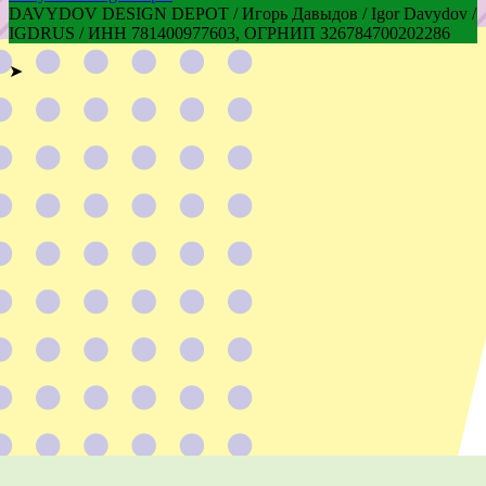
DAVYDOV DESIGN DEPOT / Игорь Давыдов / Igor Davydov /
IGDRUS / ИНН 781400977603, ОГРНИП 326784700202286
➤