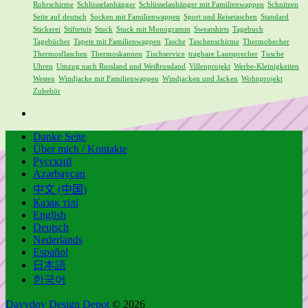
Rohrschirme
Schlüsselanhänger
Schlüsselanhänger mit Familienwappen
Schnitzen
Seite auf deutsch
Socken mit Familienwappen
Sport und Reisetaschen
Standard
Stickerei
Stiftetuis
Stuck
Stuck mit Monogramm
Sweatshirts
Tagebuch
Tagebücher
Tapete mit Familienwappen
Tasche
Taschenschirme
Thermobecher
Thermosflaschen
Thermoskannen
Tischservice
tragbare Lautsprecher
Tusche
Uhren
Umzug nach Russland und Weißrussland
Villenprojekt
Werbe-Kleinigkeiten
Westen
Windjacke mit Familienwappen
Windjacken und Jacken
Wohnprojekt
Zubehör
Danke Seite
Über mich / Kontakte
Русский
Azərbaycan
中文 (中国)
Қазақ тілі
English
Deutsch
Nederlands
Español
日本語
한국어
Davydov Design Depot
© 2026