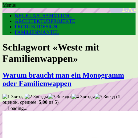
Menüs
NFT-KUNSTSAMMLUNG
ARCHITEKTURPROJEKTE
PRODUKTDESIGN
FAMILIENMANTEL
Schlagwort «Weste mit
Familienwappen»
Warum braucht man ein Monogramm
oder Familienwappen
(
1
оценок, среднее:
5,00
из 5)
Loading...