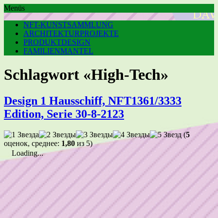
Menüs
NFT-KUNSTSAMMLUNG
ARCHITEKTURPROJEKTE
PRODUKTDESIGN
FAMILIENMANTEL
Schlagwort «High-Tech»
Design 1 Hausschiff, NFT1361/3333
Edition, Serie 30-8-2123
(
5
оценок, среднее:
1,80
из 5)
Loading...