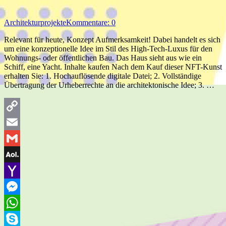
Architekturprojekte
Kommentare: 0
Relevant für heute, Konzept Aufmerksamkeit! Dabei handelt es sich
um eine konzeptionelle Idee im Stil des High-Tech-Luxus für den
Wohnungs- oder öffentlichen Bau. Das Haus sieht aus wie ein
Schiff, eine Yacht. Inhalte kaufen Nach dem Kauf dieser NFT-Kunst
erhalten Sie: 1. Hochauflösende digitale Datei; 2. Vollständige
Übertragung der Urheberrechte an die architektonische Idee; 3. …
Copy
Link
Email
Gmail
AOL
Mail
Yahoo
Mail
Messenger
WhatsApp