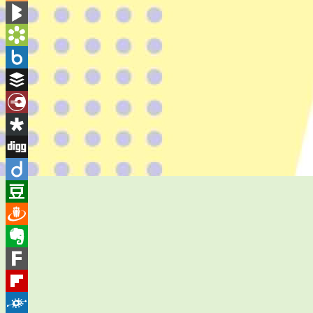
Blogger
BlogMarks
Bookmarks.fr
Box.net
Buffer
Diary.Ru
Diaspora
Digg
Diigo
Douban
Draugiem
Evernote
Fark
Flipboard