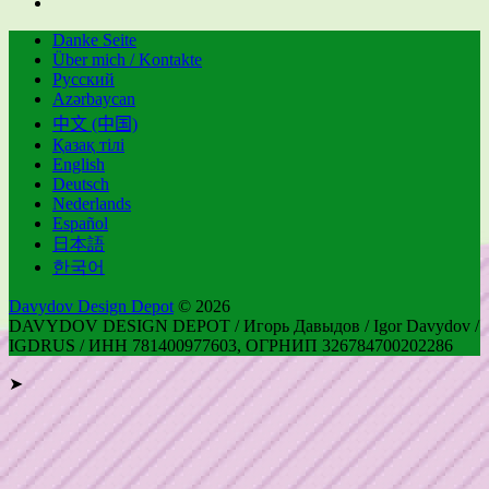
Danke Seite
Über mich / Kontakte
Русский
Azərbaycan
中文 (中国)
Қазақ тілі
English
Deutsch
Nederlands
Español
日本語
한국어
Davydov Design Depot
© 2026
DAVYDOV DESIGN DEPOT / Игорь Давыдов / Igor Davydov /
IGDRUS / ИНН 781400977603, ОГРНИП 326784700202286
➤