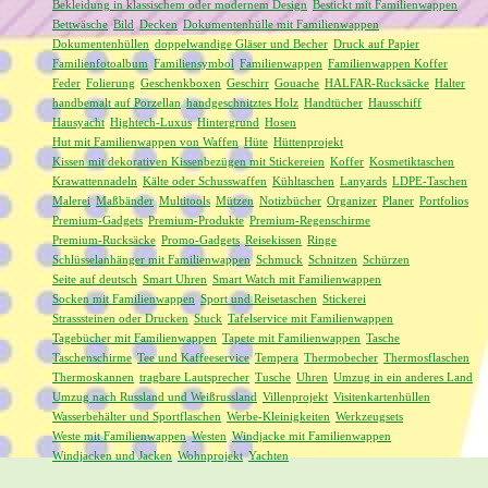
Bekleidung in klassischem oder modernem Design
Bestickt mit Familienwappen
Bettwäsche
Bild
Decken
Dokumentenhülle mit Familienwappen
Dokumentenhüllen
doppelwandige Gläser und Becher
Druck auf Papier
Familienfotoalbum
Familiensymbol
Familienwappen
Familienwappen Koffer
Feder
Folierung
Geschenkboxen
Geschirr
Gouache
HALFAR-Rucksäcke
Halter
handbemalt auf Porzellan
handgeschnitztes Holz
Handtücher
Hausschiff
Hausyacht
Hightech-Luxus
Hintergrund
Hosen
Hut mit Familienwappen von Waffen
Hüte
Hüttenprojekt
Kissen mit dekorativen Kissenbezügen mit Stickereien
Koffer
Kosmetiktaschen
Krawattennadeln
Kälte oder Schusswaffen
Kühltaschen
Lanyards
LDPE-Taschen
Malerei
Maßbänder
Multitools
Mützen
Notizbücher
Organizer
Planer
Portfolios
Premium-Gadgets
Premium-Produkte
Premium-Regenschirme
Premium-Rucksäcke
Promo-Gadgets
Reisekissen
Ringe
Schlüsselanhänger mit Familienwappen
Schmuck
Schnitzen
Schürzen
Seite auf deutsch
Smart Uhren
Smart Watch mit Familienwappen
Socken mit Familienwappen
Sport und Reisetaschen
Stickerei
Strasssteinen oder Drucken
Stuck
Tafelservice mit Familienwappen
Tagebücher mit Familienwappen
Tapete mit Familienwappen
Tasche
Taschenschirme
Tee und Kaffeeservice
Tempera
Thermobecher
Thermosflaschen
Thermoskannen
tragbare Lautsprecher
Tusche
Uhren
Umzug in ein anderes Land
Umzug nach Russland und Weißrussland
Villenprojekt
Visitenkartenhüllen
Wasserbehälter und Sportflaschen
Werbe-Kleinigkeiten
Werkzeugsets
Weste mit Familienwappen
Westen
Windjacke mit Familienwappen
Windjacken und Jacken
Wohnprojekt
Yachten