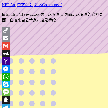
NFT Art
,
中文页面
,
艺术
Comments: 0
In English / На русском 关于这幅画 此页面是这幅画的官方页
面，直接来自艺术家。这是手绘 …
Copy
Link
Email
Gmail
AOL
Mail
Yahoo
Mail
Messenger
WhatsApp
Skype
Message
Snapchat