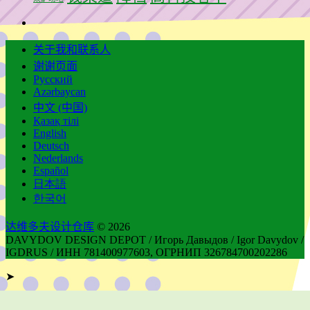
关于我和联系人
谢谢页面
Русский
Azərbaycan
中文 (中国)
Қазақ тілі
English
Deutsch
Nederlands
Español
日本語
한국어
达维多夫设计仓库
© 2026
DAVYDOV DESIGN DEPOT / Игорь Давыдов / Igor Davydov /
IGDRUS / ИНН 781400977603, ОГРНИП 326784700202286
➤