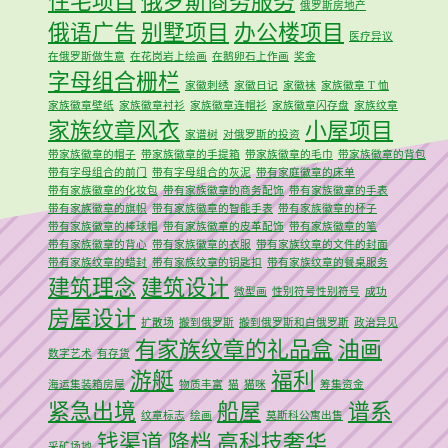
住宅项目
俄罗斯商务服务
俄罗斯房地产
俄语广告
别墅项目
办公楼项目
医疗异议
在俄罗斯做生意
在花岗岩上绘画
在鹅卵石上作画
奖金
字母组合栅栏
家徽刺绣
家徽日记
家徽袜
家族徽章 T 恤
家族徽章壁纸
家族徽章衬衫
家族徽章连帽衫
家族徽章闪存盘
家族纹章
家族纹章风衣
小屋项目
家谱树
对俄罗斯的投资
带家族徽章的帽子
带家族徽章的手提箱
带家族徽章的毛巾
带家族徽章的背包
带有字母组合的前门
带有字母组合的灰泥
带有家庭徽章的床单
带有家族徽章的化妆包
带有家族徽章的商务配饰
带有家族徽章的手表
带有家族徽章的旗帜
带有家族徽章的智能手表
带有家族徽章的杯子
带有家族徽章的棒球帽
带有家族徽章的皮革配饰
带有家族徽章的笔
带有家族徽章的背心
带有家族徽章的衣服
带有家族纹章的文件的封面
带有家族纹章的蜡封
带有家族纹章的钥匙扣
带有家族纹章的餐桌服务
建筑理念
建筑设计
微型画
性别符号性别符号
成功
房屋设计
扩散场
搬到俄罗斯
搬到俄罗斯和白俄罗斯
政治异见
有家族纹章的礼品盒
油画
数字艺术
有存货
游艇
福利
海运集装箱房屋
物质丰富
猫
猫咪
筹集资金
紧急出境
船屋
谱系
纹章标志
绘画
莫斯科公寓出售
钱渠道
降档
高科技奢华
采矿场地