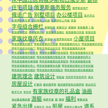
住宅项目
俄罗斯商务服务
俄罗斯房地产
俄语广告
别墅项目
办公楼项目
医疗异议
在俄罗斯做生意
在花岗岩上绘画
在鹅卵石上作画
奖金
字母组合栅栏
家徽刺绣
家徽日记
家徽袜
家族徽章 T 恤
家族徽章壁纸
家族徽章衬衫
家族徽章连帽衫
家族徽章闪存盘
家族纹章
家族纹章风衣
小屋项目
家谱树
对俄罗斯的投资
带家族徽章的帽子
带家族徽章的手提箱
带家族徽章的毛巾
带家族徽章的背包
带有字母组合的前门
带有字母组合的灰泥
带有家庭徽章的床单
带有家族徽章的化妆包
带有家族徽章的商务配饰
带有家族徽章的手表
带有家族徽章的旗帜
带有家族徽章的智能手表
带有家族徽章的杯子
带有家族徽章的棒球帽
带有家族徽章的皮革配饰
带有家族徽章的笔
带有家族徽章的背心
带有家族徽章的衣服
带有家族纹章的文件的封面
带有家族纹章的蜡封
带有家族纹章的钥匙扣
带有家族纹章的餐桌服务
建筑理念
建筑设计
微型画
性别符号性别符号
成功
房屋设计
扩散场
搬到俄罗斯
搬到俄罗斯和白俄罗斯
政治异见
有家族纹章的礼品盒
油画
数字艺术
有存货
游艇
福利
海运集装箱房屋
物质丰富
猫
猫咪
筹集资金
紧急出境
船屋
谱系
纹章标志
绘画
莫斯科公寓出售