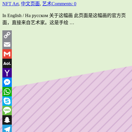
NFT Art
,
中文页面
,
艺术
Comments: 0
In English / На русском 关于这幅画 此页面是这幅画的官方页
面，直接来自艺术家。这是手绘 …
Copy
Link
Email
Gmail
AOL
Mail
Yahoo
Mail
Messenger
WhatsApp
Skype
Message
Snapchat