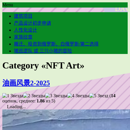
Menu
建筑项目
产品设计初步申请
人性化设计
家族纹章
搬迁、投资到俄罗斯、白俄罗斯/第二选择
猪巡逻队 或 三只小猪的冒险
Category «NFT Art»
油画风景2-2025
(
14
оценок, среднее:
1.86
из 5)
Loading...