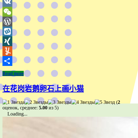
TypePad
VK
WeChat
WordPress
Wykop
XING
Yummly
分
Read more
享
在花岗岩鹅卵石上画小猫
(
2
оценок, среднее:
5.00
из 5)
Loading...