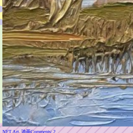
NFT Art
,
油画
Comments: 2