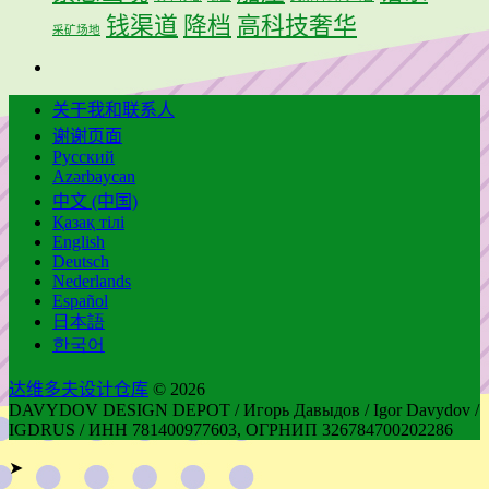
钱渠道
降档
高科技奢华
采矿场地
关于我和联系人
谢谢页面
Русский
Azərbaycan
中文 (中国)
Қазақ тілі
English
Deutsch
Nederlands
Español
日本語
한국어
达维多夫设计仓库
© 2026
DAVYDOV DESIGN DEPOT / Игорь Давыдов / Igor Davydov /
IGDRUS / ИНН 781400977603, ОГРНИП 326784700202286
➤