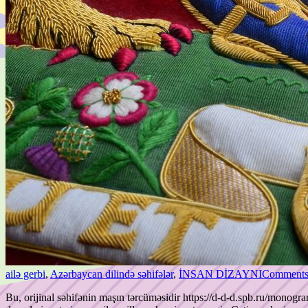
ailə gerbi
,
Azərbaycan dilində səhifələr
,
İNSAN DİZAYNI
Comments
Bu, orijinal səhifənin maşın tərcüməsidir https://d-d-d.spb.ru/monogr