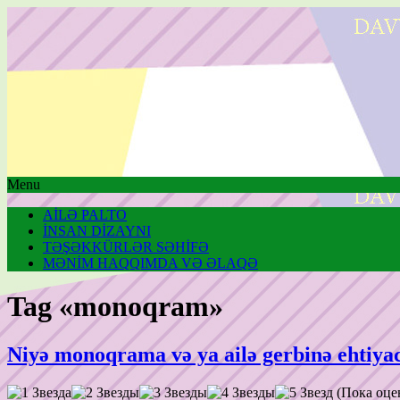
Menu
AİLƏ PALTO
İNSAN DİZAYNI
TƏŞƏKKÜRLƏR SƏHİFƏ
MƏNİM HAQQIMDA VƏ ƏLAQƏ
Tag «monoqram»
Niyə monoqrama və ya ailə gerbinə ehtiyac
(Пока оце