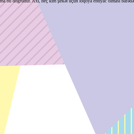
 amma bu doğrudur. Axı, heç kim şirkət üçün loqoya ehtiyac olması barəd