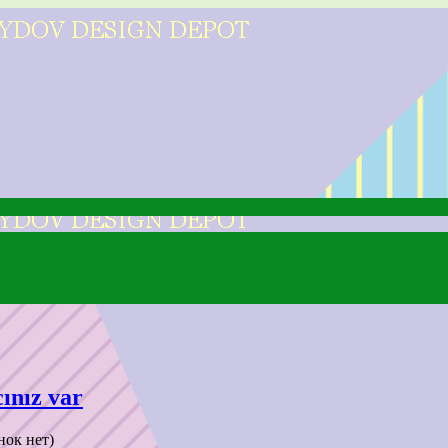
ınız var
нок нет)