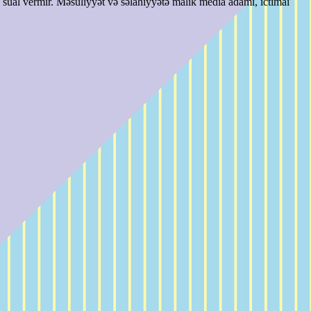
ə sual vermir. Məsuliyyət və səlahiyyətə malik media adamı, ictimai