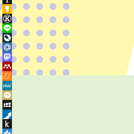
Instapaper
Kakao
Known
Line
LiveJournal
Mail.Ru
Mastodon
Mendeley
Meneame
MeWe
Mixi
MySpace
Pusha
Push