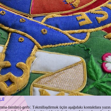
: 0
amma-familnyj-gerb/. Təkmilləşdirmək üçün aşağıdakı kontaktlara yazın. 