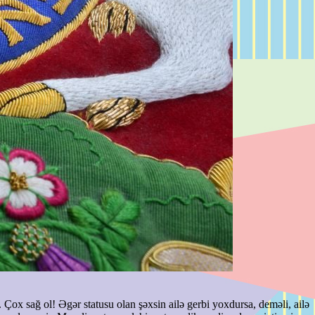
Çox sağ ol! Əgər statusu olan şəxsin ailə gerbi yoxdursa, deməli, ailə