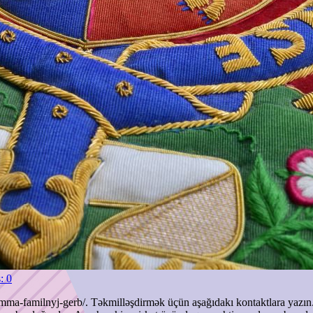
: 0
amma-familnyj-gerb/. Təkmilləşdirmək üçün aşağıdakı kontaktlara yazın. 