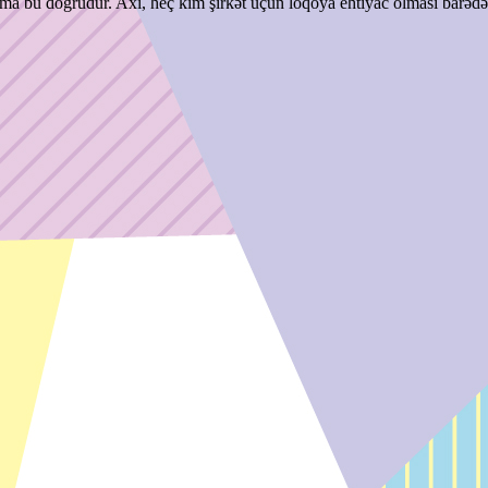
 amma bu doğrudur. Axı, heç kim şirkət üçün loqoya ehtiyac olması barəd