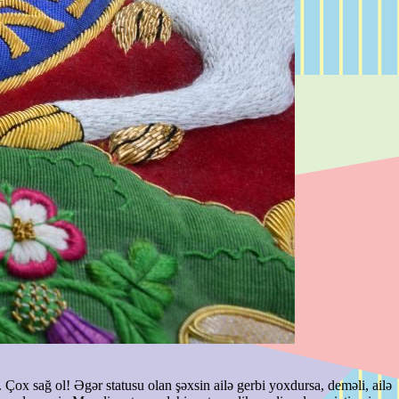
Çox sağ ol! Əgər statusu olan şəxsin ailə gerbi yoxdursa, deməli, ailə