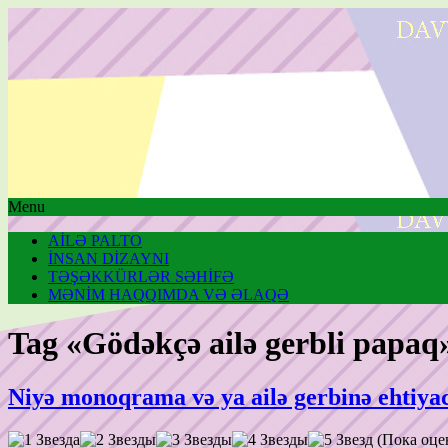
Menu
AİLƏ PALTO
İNSAN DİZAYNI
TƏŞƏKKÜRLƏR SƏHİFƏ
MƏNİM HAQQIMDA VƏ ƏLAQƏ
Tag «Gödəkçə ailə gerbli papaq
Niyə monoqrama və ya ailə gerbinə ehtiyac
(Пока оце