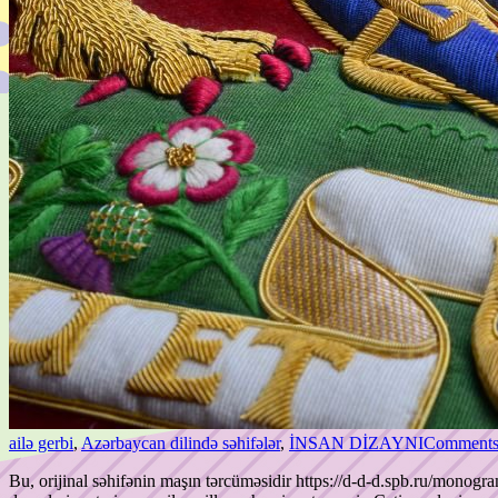
ailə gerbi
,
Azərbaycan dilində səhifələr
,
İNSAN DİZAYNI
Comments
Bu, orijinal səhifənin maşın tərcüməsidir https://d-d-d.spb.ru/monogr