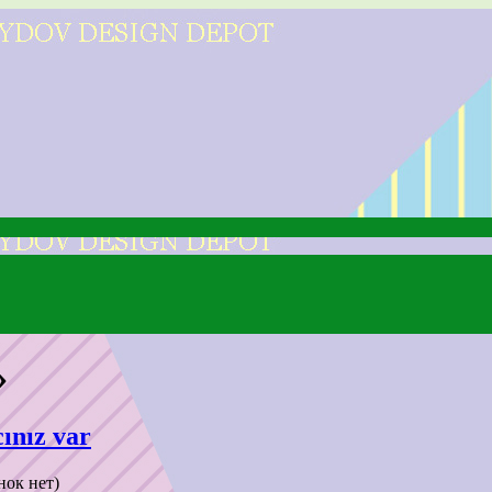
»
ınız var
нок нет)