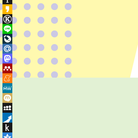
Instapaper
Kakao
Known
Line
LiveJournal
Mail.Ru
Mastodon
Mendeley
Meneame
MeWe
Mixi
MySpace
Pusha
Push