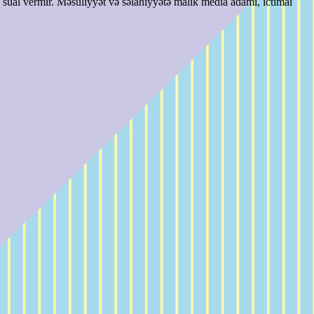
ə sual vermir. Məsuliyyət və səlahiyyətə malik media adamı, ictimai