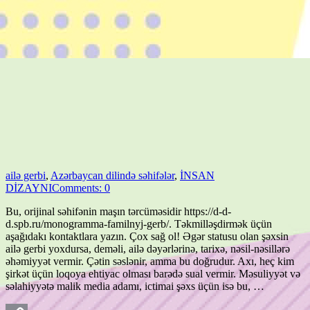
ailə gerbi
,
Azərbaycan dilində səhifələr
,
İNSAN
DİZAYNI
Comments: 0
Bu, orijinal səhifənin maşın tərcüməsidir https://d-d-
d.spb.ru/monogramma-familnyj-gerb/. Təkmilləşdirmək üçün
aşağıdakı kontaktlara yazın. Çox sağ ol! Əgər statusu olan şəxsin
ailə gerbi yoxdursa, deməli, ailə dəyərlərinə, tarixə, nəsil-nəsillərə
əhəmiyyət vermir. Çətin səslənir, amma bu doğrudur. Axı, heç kim
şirkət üçün loqoya ehtiyac olması barədə sual vermir. Məsuliyyət və
səlahiyyətə malik media adamı, ictimai şəxs üçün isə bu, …