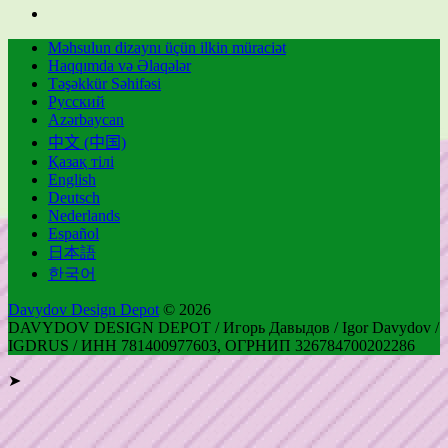
Məhsulun dizaynı üçün ilkin müraciət
Haqqımda və Əlaqələr
Təşəkkür Səhifəsi
Русский
Azərbaycan
中文 (中国)
Қазақ тілі
English
Deutsch
Nederlands
Español
日本語
한국어
Davydov Design Depot
© 2026
DAVYDOV DESIGN DEPOT / Игорь Давыдов / Igor Davydov /
IGDRUS / ИНН 781400977603, ОГРНИП 326784700202286
➤