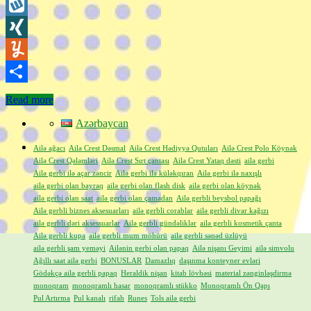
WordPress
Wykop
XING
Yummly
Share
Read more
Azərbaycan
Ailə ağacı
Ailə Crest Dəsmal
Ailə Crest Hədiyyə Qutuları
Ailə Crest Polo Köynək
Ailə Crest Qələmləri
Ailə Crest Sırt çantası
Ailə Crest Yataq dəsti
ailə gerbi
Ailə gerbi ilə açar zəncir
Ailə gerbi ilə küləkqıran
Ailə gerbi ilə naxışlı
ailə gerbi olan bayraq
ailə gerbi olan flash disk
ailə gerbi olan köynək
ailə gerbi olan saat
ailə gerbi olan çamadan
Ailə gerbli beysbol papağı
Ailə gerbli biznes aksesuarları
ailə gerbli corablar
ailə gerbli divar kağızı
ailə gerbli dəri aksessuarlar
Ailə gerbli gündəliklər
ailə gerbli kosmetik çanta
Ailə gerbli kupa
ailə gerbli mum möhürü
ailə gerbli sənəd üzlüyü
ailə gerbli şam yeməyi
Ailənin gerbi olan papaq
Ailə nişanı Geyimi
ailə simvolu
Ağıllı saat ailə gerbi
BONUSLAR
Damazlıq
daşınma konteyner evləri
Gödəkçə ailə gerbli papaq
Heraldik nişan
kitab lövhəsi
material zənginləşdirmə
monoqram
monoqramlı hasar
monoqramlı stükko
Monoqramlı Ön Qapı
Pul Artırma
Pul kanalı
rifah
Runes
Tols ailə gerbi