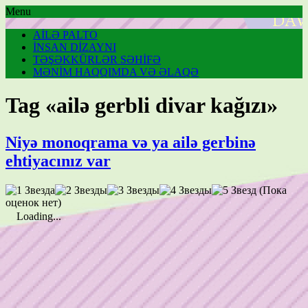
Menu
AİLƏ PALTO
İNSAN DİZAYNI
TƏŞƏKKÜRLƏR SƏHİFƏ
MƏNİM HAQQIMDA VƏ ƏLAQƏ
Tag «ailə gerbli divar kağızı»
Niyə monoqrama və ya ailə gerbinə
ehtiyacınız var
(Пока
оценок нет)
Loading...