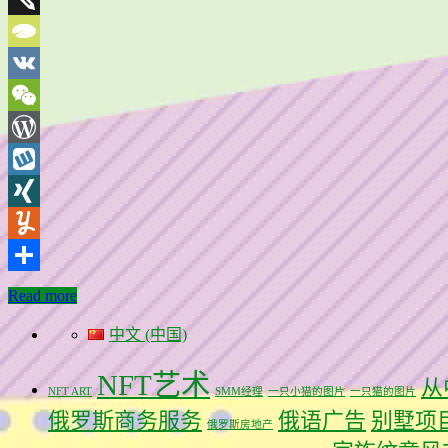
Twiddla
TypePad
VK
WeChat
WordPress
Wykop
XING
Yummly
分
Read more
享
中文 (中国)
NFT艺术
从
NFT ART
SMM经理
一只小猫的图片
一只猫的图片
俄罗斯商务服务
俄语广告
别墅项
俄罗斯房地产