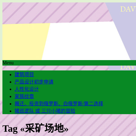
Menu
建筑项目
产品设计初步申请
人性化设计
家族纹章
搬迁、投资到俄罗斯、白俄罗斯/第二选择
猪巡逻队 或 三只小猪的冒险
Tag «采矿场地»