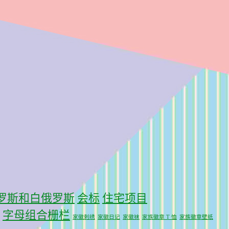
罗斯和白俄罗斯
会标
住宅项目
字母组合栅栏
家徽刺绣
家徽日记
家徽袜
家族徽章 T 恤
家族徽章壁纸