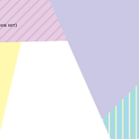
нок нет)