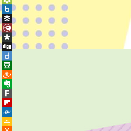
Bookmarks.fr
Box.net
Buffer
Diary.Ru
Diaspora
Digg
Diigo
Douban
Draugiem
Evernote
Fark
Flipboard
Folkd
Google