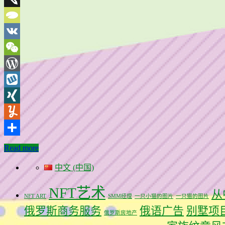
Twiddla
TypePad
VK
WeChat
WordPress
Wykop
XING
Yummly
分
Read more
享
中文 (中国)
NFT艺术
从
NFT ART
SMM经理
一只小猫的图片
一只猫的图片
俄罗斯商务服务
俄语广告
别墅项
俄罗斯房地产