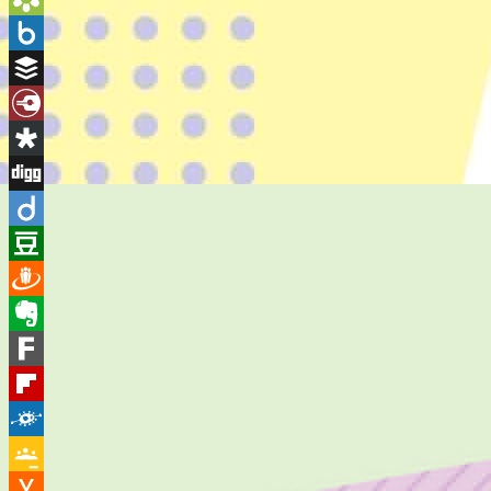
Bookmarks.fr
Box.net
Buffer
Diary.Ru
Diaspora
Digg
Diigo
Douban
Draugiem
Evernote
Fark
Flipboard
Folkd
Google