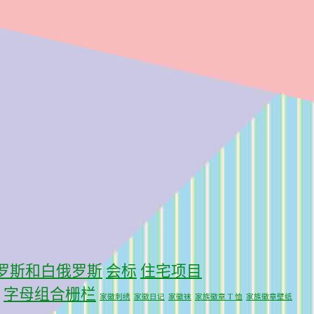
罗斯和白俄罗斯
会标
住宅项目
字母组合栅栏
家徽刺绣
家徽日记
家徽袜
家族徽章 T 恤
家族徽章壁纸