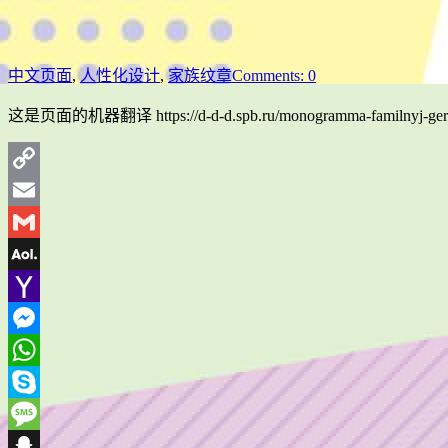
中文页面
,
人性化设计
,
家族纹章
Comments: 0
这是页面的机器翻译 https://d-d-d.spb.ru/monogramma-familnyj-ge
Copy
Link
Email
Gmail
AOL
Mail
Yahoo
Mail
Messenger
WhatsApp
Skype
Message