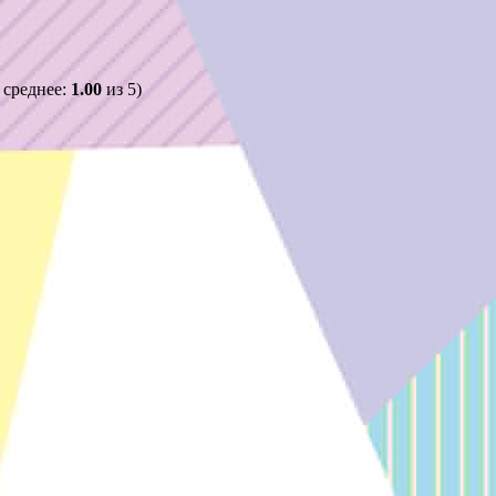
 среднее:
1.00
из 5)