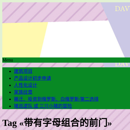
Menu
建筑项目
产品设计初步申请
人性化设计
家族纹章
搬迁、投资到俄罗斯、白俄罗斯/第二选择
猪巡逻队 或 三只小猪的冒险
Tag «带有字母组合的前门»