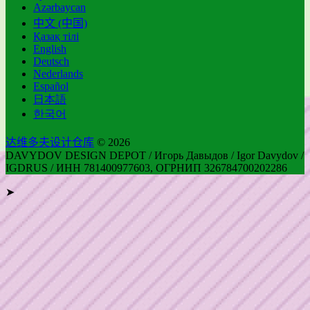
Azərbaycan
中文 (中国)
Қазақ тілі
English
Deutsch
Nederlands
Español
日本語
한국어
达维多夫设计仓库
© 2026
DAVYDOV DESIGN DEPOT / Игорь Давыдов / Igor Davydov /
IGDRUS / ИНН 781400977603, ОГРНИП 326784700202286
➤