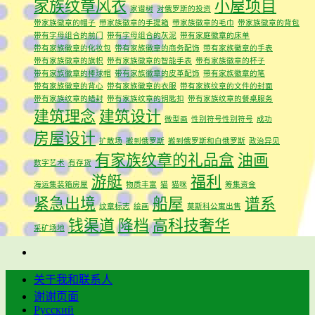
家族纹章风衣
小屋项目
家谱树
对俄罗斯的投资
带家族徽章的帽子
带家族徽章的手提箱
带家族徽章的毛巾
带家族徽章的背包
带有字母组合的前门
带有字母组合的灰泥
带有家庭徽章的床单
带有家族徽章的化妆包
带有家族徽章的商务配饰
带有家族徽章的手表
带有家族徽章的旗帜
带有家族徽章的智能手表
带有家族徽章的杯子
带有家族徽章的棒球帽
带有家族徽章的皮革配饰
带有家族徽章的笔
带有家族徽章的背心
带有家族徽章的衣服
带有家族纹章的文件的封面
带有家族纹章的蜡封
带有家族纹章的钥匙扣
带有家族纹章的餐桌服务
建筑理念
建筑设计
微型画
性别符号性别符号
成功
房屋设计
扩散场
搬到俄罗斯
搬到俄罗斯和白俄罗斯
政治异见
有家族纹章的礼品盒
油画
数字艺术
有存货
游艇
福利
海运集装箱房屋
物质丰富
猫
猫咪
筹集资金
紧急出境
船屋
谱系
纹章标志
绘画
莫斯科公寓出售
钱渠道
降档
高科技奢华
采矿场地
关于我和联系人
谢谢页面
Русский