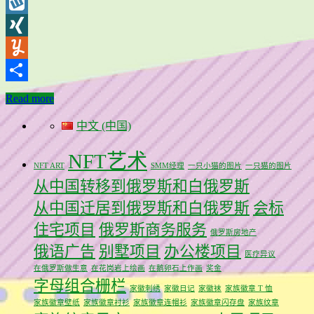
WordPress
Wykop
XING
Yummly
分
Read more
享
中文 (中国)
NFT艺术
NFT ART
SMM经理
一只小猫的图片
一只猫的图片
从中国转移到俄罗斯和白俄罗斯
从中国迁居到俄罗斯和白俄罗斯
会标
住宅项目
俄罗斯商务服务
俄罗斯房地产
俄语广告
别墅项目
办公楼项目
医疗异议
在俄罗斯做生意
在花岗岩上绘画
在鹅卵石上作画
奖金
字母组合栅栏
家徽刺绣
家徽日记
家徽袜
家族徽章 T 恤
家族徽章壁纸
家族徽章衬衫
家族徽章连帽衫
家族徽章闪存盘
家族纹章